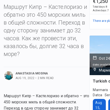
€1,250
Маршрут Кипр – Кастелоризо и
Total days
:
8
Active days
:
7
обратно это 450 морских миль
There are pl
в общей сложности. Переход в
одну сторону занимает до 32
часов. Как же провести эти,
казалось бы, долгие 32 часа в
море?
Oct 24
 posts
dates availabl
Марма
ANASTASIIA MOSINA
AUG 19, 2022
•
2
MIN READ
Turkish 
Marmaris · 
Datca · Se
Маршрут Кипр – Кастелоризо и обратно – это
450 морских миль в общей сложности.
Aug
15,
Переход в одну сторону занимает до 32