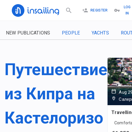
LOG
REGISTER
IN
NEW PUBLICATIONS
PEOPLE
YACHTS
ROU
Путешествие
из Кипра на
Aug 29
Салер
Кастелоризо
Travellin
Comfortab