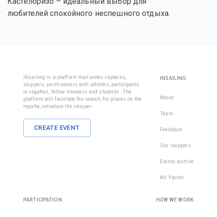
Кастелоризо – идеальный выбор для
любителей спокойного неспешного отдыха.
iNsailing is a platform that unites captains,
INSAILING
skippers, yacht owners with athletes, participants
in regattas, fellow travelers and students. The
About
platform will facilitate the search for places on the
regatta, introduce the skipper.
Team
CREATE EVENT
Feedback
Our skippers
Events archive
All Yachts
PARTICIPATION
HOW WE WORK