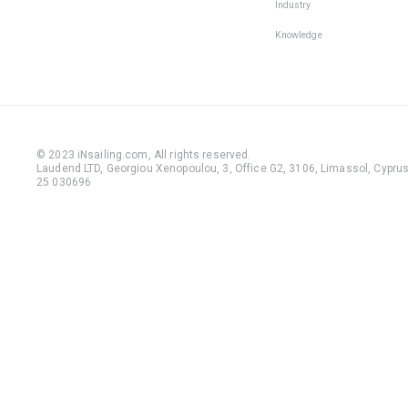
Industry
Knowledge
© 2023 iNsailing.com,
All rights reserved
.
Laudend LTD, Georgiou Xenopoulou, 3, Office G2, 3106, Limassol, Cyprus,
25 030696