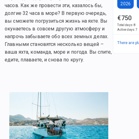
2026
часов. Как же провести эти, казалось бы,
долгие 32 часа в море? В первую очередь,
€750
вы сможете погрузиться жизнь на яхте. Вы
Total days
:
8
окунаетесь в совсем другую атмосферу и
Active days
:
7
напрочь забываете обо всех земных делах.
There are pl
Главными становятся несколько вещей –
ваша яхта, команда, море и погода. Вы спите,
едите, плаваете, и снова по кругу.