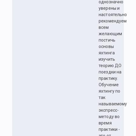
однозначно
уверены и
настоятельно
рекомендуем
всем
желающим
постичь
основы
яхтинга
изучить
теорию ДО
поездки на
практику.
Обучение
яхтингу по
так
называемому
экспресс-
методу во
время
практики -
это от