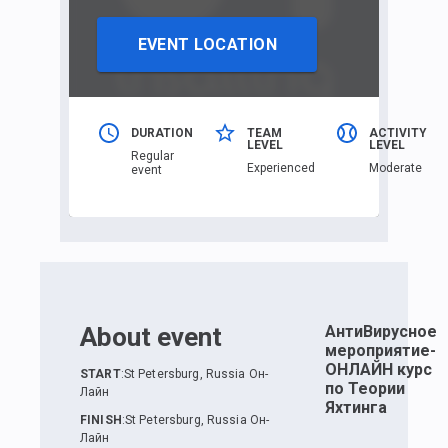
EVENT LOCATION
DURATION
TEAM
ACTIVITY
LEVEL
LEVEL
Regular
Еxperienced
Moderate
event
About event
АнтиВирусное
мероприятие-
ОНЛАЙН курс
START
:
St Petersburg, Russia Он-
по Теории
Лайн
Яхтинга
FINISH
:
St Petersburg, Russia Он-
Лайн