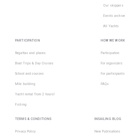
Our skippers
Events archive
All Yachts
PARTICIPATION
HOW WE WORK
Regattas and places
Participation
Boat Trips & Day Cruises
For organizers
School and courses
For participants
Mile building
FAQs
Yacht rental from 2 hours!
Fishing
TERMS & CONDITIONS
INSAILING BLOG
Privacy Policy
New Publications