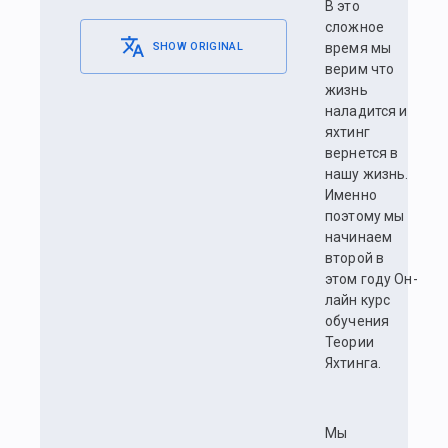
В это
сложное
SHOW ORIGINAL
время мы
верим что
жизнь
наладится и
яхтинг
вернется в
нашу жизнь.
Именно
поэтому мы
начинаем
второй в
этом году Он-
лайн курс
обучения
Теории
Яхтинга.
Мы