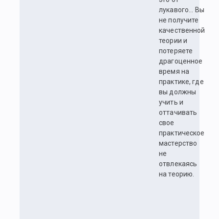
лукавого... Вы
не получите
качественной
теории и
потеряете
драгоценное
время на
практике, где
вы должны
учить и
оттачивать
свое
практическое
мастерство
не
отвлекаясь
на теорию.