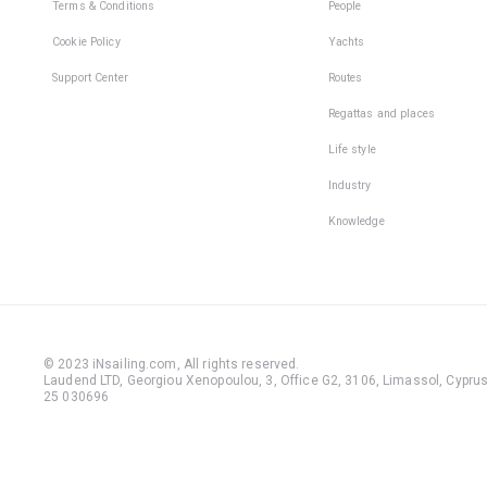
Terms & Conditions
People
Cookie Policy
Yachts
Support Center
Routes
Regattas and places
Life style
Industry
Knowledge
© 2023 iNsailing.com,
All rights reserved
.
Laudend LTD, Georgiou Xenopoulou, 3, Office G2, 3106, Limassol, Cyprus,
25 030696