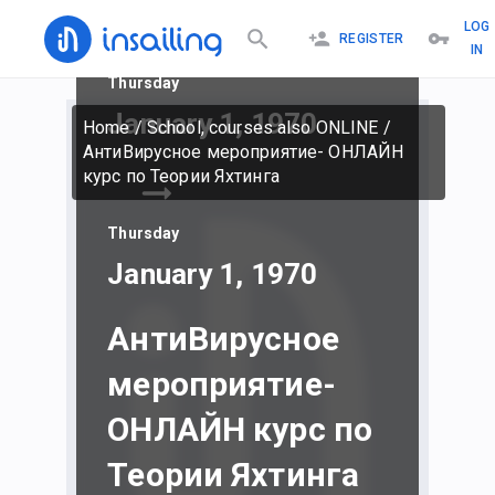
LOG
REGISTER
IN
Thursday
January 1, 1970
Home
/
School, courses also ONLINE
/
АнтиВирусное мероприятие- ОНЛАЙН
курс по Теории Яхтинга
Thursday
January 1, 1970
АнтиВирусное
мероприятие-
ОНЛАЙН курс по
Теории Яхтинга